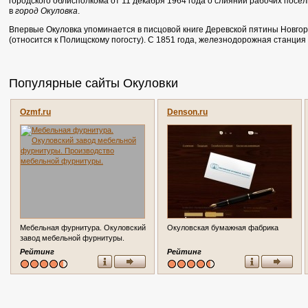
городского облисполкома от 11 декабря 1964 года о слиянии рабочих посё
в
город Окуловка
.
Впервые Окуловка упоминается в писцовой книге Деревской пятины Новгор
(относится к Полищскому погосту). С 1851 года, железнодорожная станция
Популярные сайты Окуловки
Ozmf.ru
Denson.ru
Мебельная фурнитура. Окуловский
Окуловская бумажная фабрика
завод мебельной фурнитуры.
Производство мебельной
Рейтинг
Рейтинг
фурнитуры.