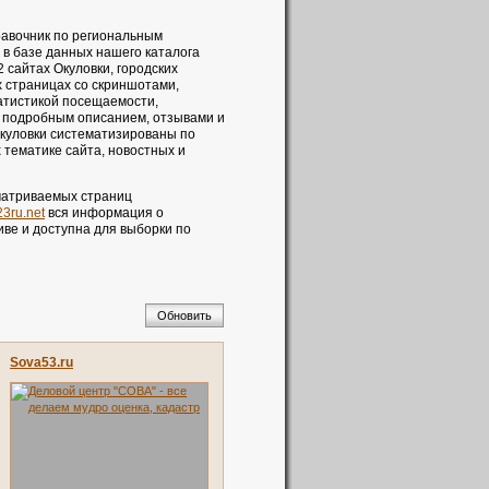
авочник по региональным
 в базе данных нашего каталога
 сайтах Окуловки, городских
х страницах со скриншотами,
атистикой посещаемости,
ы подробным описанием, отзывами и
Окуловки систематизированы по
тематике сайта, новостных и
сматриваемых страниц
23ru.net
вся информация о
иве и доступна для выборки по
Обновить
Sova53.ru