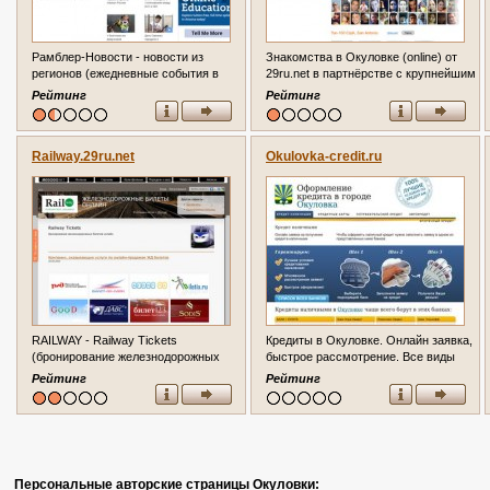
Рамблер-Новости - новости из
Знакомства в Окуловке (online) от
регионов (ежедневные события в
29ru.net в партнёрстве с крупнейшим
Окуловке и городах региона, а также
порталом знакомств и общения
Рейтинг
Рейтинг
российские и мировые тематические
Mamba (БЕСПЛАТНО)
новости в популярных
информационных лентах Rambler)
Railway.29ru.net
Okulovka-credit.ru
RAILWAY - Railway Tickets
Кредиты в Окуловке. Онлайн заявка,
(бронирование железнодорожных
быстрое рассмотрение. Все виды
билетов онлайн по всей России)
кредитов.
Рейтинг
Рейтинг
Персональные авторские страницы Окуловки: