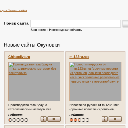
и для Вашего сайта
Поиск сайта
Ваш регион: Новгородская область
Новые сайты Окуловки
Chistodiva.ru
m.123ru.net
Производство газа Брауна
Новости по-русски от m.123ru.net
каталитическим методом без
(срочные новости из регионов,
электролиза
события последнего часа,
Рейтинг
Рейтинг
эксклюзивные репортажи от первого
лица - в новостной ленте