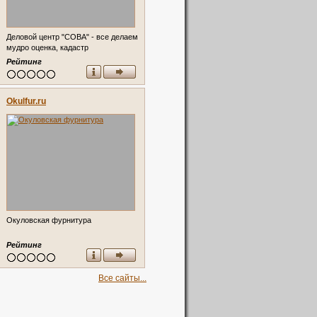
Деловой центр "СОВА" - все делаем
мудро оценка, кадастр
Рейтинг
Okulfur.ru
Окуловская фурнитура
Рейтинг
Все сайты...