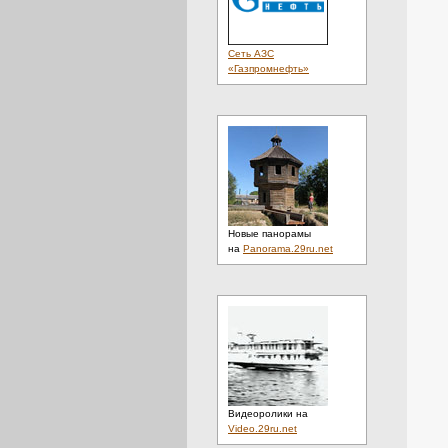
Учреждения
(2)
Финансы
(2)
Форумы. Общение
(1)
Сеть АЗС
Фото
(9)
«Газпромнефть»
Футбол
(4)
Хобби
(2)
Цирк
(1)
Часы
(1)
Чемпионат
(1)
Чм
(1)
Школы
(2)
Электроника
(2)
Новые панорамы
на
Panorama.29ru.net
Видеоролики на
Video.29ru.net