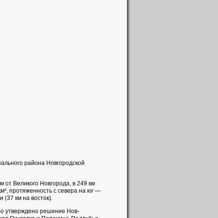
пального района Новгородской
 от Великого Новгорода, в 249 км
км², протяженность с севера на юг —
 (37 км на восток).
ло утверждено решение Нов­