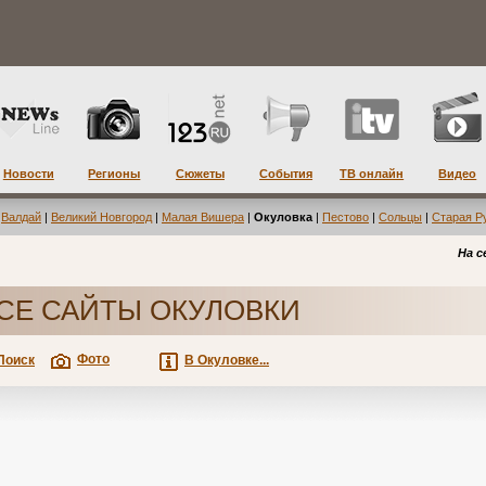
Новости
Регионы
Сюжеты
События
ТВ онлайн
Видео
|
Валдай
|
Великий Новгород
|
Малая Вишера
|
Окуловка
|
Пестово
|
Сольцы
|
Старая Р
На с
СЕ САЙТЫ ОКУЛОВКИ
Фото
Поиск
В Окуловке...