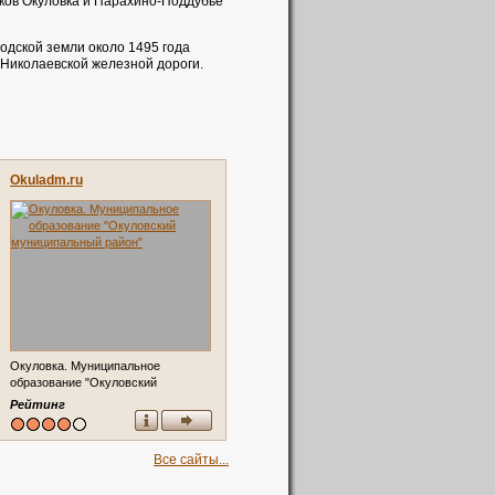
лков Окуловка и Парахино-Поддубье
одской земли около 1495 года
 Николаевской железной дороги.
Okuladm.ru
Окуловка. Муниципальное
образование "Окуловский
муниципальный район"
Рейтинг
Все сайты...