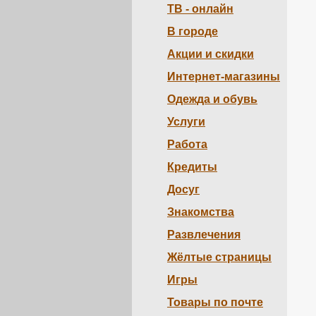
ТВ - онлайн
Вакансии
(1)
Власть
(1)
В городе
Волк
(1)
Выборы
(1)
Акции и скидки
Газ
(1)
Газеты
(1)
Интернет-магазины
Голосование
(1)
Город
(5)
Одежда и обувь
Гостиницы
(1)
Деньги
(2)
Услуги
Дети
(2)
Диктант
(1)
Работа
Дом
(1)
Доставка
(2)
Кредиты
Досуг
(5)
Доход
(2)
Досуг
Жд
(1)
Забивака
(2)
Знакомства
Знакомства
(4)
Игры
(1)
Развлечения
Интернет
(28)
Интернет-Магазины
(5)
Жёлтые страницы
Информация
(27)
История
(2)
Игры
Карта
(1)
Карты
(1)
Товары по почте
Каталог
(21)
Каталоги
(3)