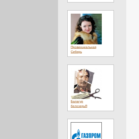
Путешествия
(2)
Работа
(1)
Развлечения
(21)
Рейтинги
(1)
Реклама
(1)
Сайты
(4)
Скидки
(3)
Снять
(1)
События
(4)
Провинциальная
Спорт
(4)
Сибирь
Справка
(1)
Справочник
(21)
Справочники
(3)
Ставки
(1)
Статистика
(1)
Строительство
(1)
Такси
(1)
Талисман
(2)
Тв
(1)
Творчество
(1)
Балагур
Телевидение
(1)
белозерьЯ
Товары
(4)
Топ 100
(1)
Топливо
(1)
Транспорт
(3)
Труд
(1)
Туризм
(2)
Услуги
(15)