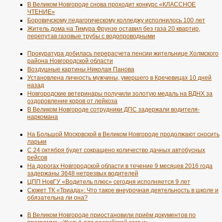
В Великом Новгороде снова проходит конкурс «КЛАССНОЕ
ЧТЕНИЕ»
Боровичскому педагогическому колледжу исполнилось 100 лет
Житель дома на Тимура Фрунзе оставил без газа 20 квартир,
перепутав газовые трубы с водопроводными
Прокуратура добилась перерасчета пенсии жительнице Холмского
района Новгородской области
Воздушные картины Николая Панова
Установлена личность мужчины, умершего в Кречевицах 10 дней
назад
Новгородские ветеринары получили золотую медаль на ВДНХ за
оздоровление коров от лейкоза
В Великом Новгороде сотрудники ДПС задержали водителя-
наркомана
На Большой Московской в Великом Новгороде продолжают сносить
ларьки
С 24 октября будет сокращено количество дачных автобусных
рейсов
На дорогах Новгородской области в течение 9 месяцев 2016 года
задержаны 3648 нетрезвых водителей
ЦПП НовГУ «Водитель плюс» сегодня исполняется 9 лет
Сюжет ТК «Триада»: Что такое внеурочная деятельность в школе и
обязательна ли она?
В Великом Новгороде приостановили приём документов по