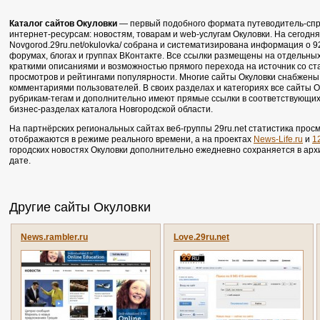
Каталог сайтов Окуловки
— первый подобного формата путеводитель-спр
интернет-ресурсам: новостям, товарам и web-услугам Окуловки. На сегодня
Novgorod.29ru.net/okulovka/ собрана и систематизирована информация о 92
форумах, блогах и группах ВКонтакте. Все ссылки размещены на отдельны
краткими описаниями и возможностью прямого перехода на источник со ст
просмотров и рейтингами популярности. Многие сайты Окуловки снабжен
комментариями пользователей. В своих разделах и категориях все сайты 
рубрикам-тегам и дополнительно имеют прямые ссылки в соответствующих 
бизнес-разделах каталога Новгородской области.
На партнёрских региональных сайтах веб-группы 29ru.net статистика про
отображаются в режиме реального времени, а на проектах
News-Life.ru
и
1
городских новостях Окуловки дополнительно ежедневно сохраняется в арх
дате.
Другие сайты Окуловки
News.rambler.ru
Love.29ru.net