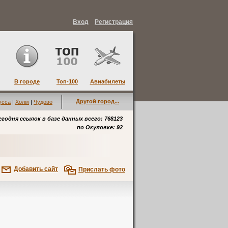
Вход
Регистрация
В городе
Топ-100
Авиабилеты
Другой город...
усса
|
Холм
|
Чудово
егодня ссылок в базе данных всего: 768123
по
Окуловке
: 92
Добавить сайт
Прислать фото