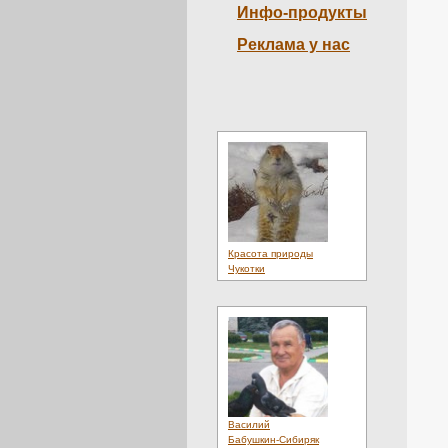
Инфо-продукты
Квартиры
(2)
Культура
(3)
Реклама у нас
Литература
(1)
Лотереи
(1)
Люди
(19)
Магазины
(1)
Медиа
(2)
Мнения
(4)
Мобильный
(1)
Мода
(3)
Недвижимость
(2)
Неделя
(1)
Нефть
(1)
Новости
(33)
Новые Сайты
(21)
Красота природы
Образование
(4)
Чукотки
Обувь
(3)
Общение
(4)
Общество
(17)
Объявления
(3)
Одежда
(3)
Онлайн
(2)
Отдых
(3)
Поиск
(1)
Порталы
(7)
Посуточно
(1)
Василий
Президент
(1)
Бабушкин-Сибиряк
Пресса
(1)