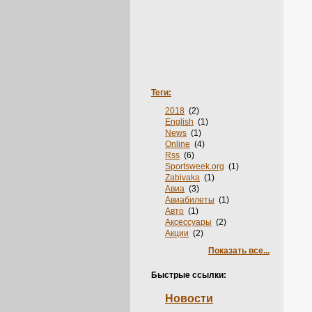
Теги:
2018
(2)
English
(1)
News
(1)
Online
(4)
Rss
(6)
Sportsweek.org
(1)
Zabivaka
(1)
Авиа
(3)
Авиабилеты
(1)
Авто
(1)
Аксессуары
(2)
Акции
(2)
Анкеты
(1)
Показать все...
Аренда
(2)
Бельё
(1)
Быстрые ссылки:
Билеты
(3)
Блоги
(14)
Новости
Бронирование
(1)
В Обработке
(21)