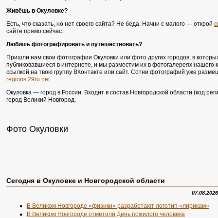
Живёшь в Окуловке?
Есть, что сказать, но нет своего сайта? Не беда. Начни с малого — открой
с
сайте прямо сейчас.
Любишь фотографировать и путешествовать?
Пришли нам свои фотографии Окуловки или фото других городов, в которы
публиковавшиеся в интернете, и мы разместим их в фотогалереях нашего к
ссылкой на твою группу ВКонтакте или сайт. Сотни фотографий уже разме
regions.29ru.net
.
Окуловка — город в России. Входит в состав Новгородской области (код ре
город Великий Новгород.
Фото Окуловки
Сегодня в Окуловке и Новгородской области
07.08.2026
В Великом Новгороде «физики» разработают логотип «лирикам»
В Великом Новгороде отметили День пожилого человека